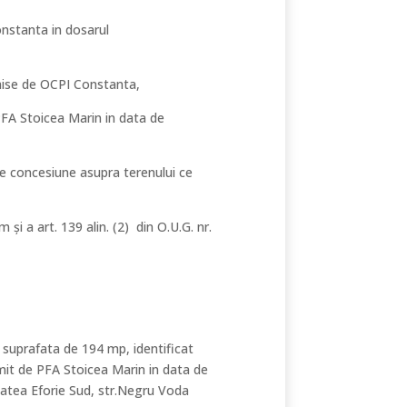
onstanta in dosarul
emise de OCPI Constanta,
PFA Stoicea Marin in data de
de concesiune asupra terenului ce
um și a art. 139 alin. (2) din O.U.G. nr.
n suprafata de 194 mp, identificat
mit de PFA Stoicea Marin in data de
itatea Eforie Sud, str.Negru Voda