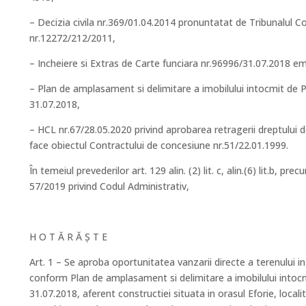
– Decizia civila nr.369/01.04.2014 pronuntatat de Tribunalul C
nr.12272/212/2011,
– Incheiere si Extras de Carte funciara nr.96996/31.07.2018 
– Plan de amplasament si delimitare a imobilului intocmit de 
31.07.2018,
– HCL nr.67/28.05.2020 privind aprobarea retragerii dreptului 
face obiectul Contractului de concesiune nr.51/22.01.1999.
În temeiul prevederilor art. 129 alin. (2) lit. c, alin.(6) lit.b, prec
57/2019 privind Codul Administrativ,
H O T Ă R Ă Ș T E
Art. 1 – Se aproba oportunitatea vanzarii directe a terenului i
conform Plan de amplasament si delimitare a imobilului intoc
31.07.2018, aferent constructiei situata in orasul Eforie, local