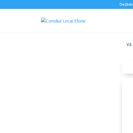
Dezbate
Vă a
Corpul expertilor
electorali
Componența C.L.E.
Rapoarte de
activitate
R.O.F. Consiliul