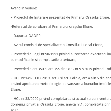
Având in vedere:
– Proiectul de hotarare prezentat de Primarul Orasului Eforie,
-Referatul de aprobare al Primarului orașului Eforie,
– Raportul DADPP,
– Avizul comisiei de specialitate a Consililului Local Eforie,
– Prevederile Legii nr.50/1991 privind autorizarea executarii luc
cu modificarile si completarile ulterioare,
– Prevederile art.354 si art.355 din OUG nr.57/2019 privind Codu
– HCL nr.145/31.07.2019, art.2 si art.3 alin.a, art.4 alin.5 din 
privind aprobarea metodologiei de vanzare a bunurilor imobile,
Eforie,
– HCL nr.38/2020 privind completarea si actualizarea inventarul
domeniul privat al Orasului Eforie, anexa nr.1, completata pr
4515,