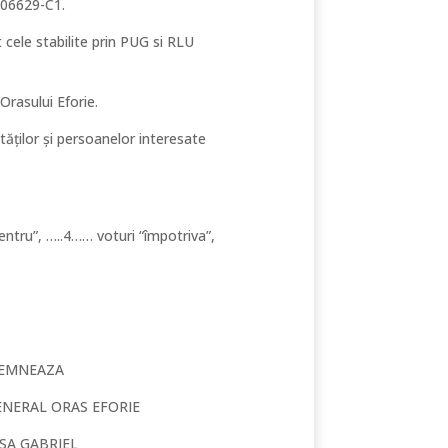
106629-C1.
 cele stabilite prin PUG si RLU
Orasului Eforie.
ităților și persoanelor interesate
tru”, …..4…… voturi “împotriva”,
NEAZA
RAS EFORIE
ABRIEL