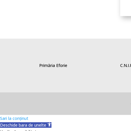
Primăria Eforie
C.N.I
Sari la conținut
Deschide bara de unelte