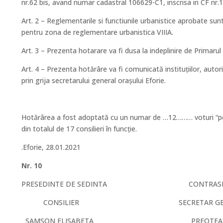
nr.62 bis, avand numar cadastral 106629-C1, inscrisa in CF nr.
Art. 2 – Reglementarile si functiunile urbanistice aprobate sunt
pentru zona de reglementare urbanistica VIIIA.
Art. 3 – Prezenta hotarare va fi dusa la indeplinire de Primarul 
Art. 4 – Prezenta hotărâre va fi comunicată instituțiilor, autor
prin grija secretarului general oraşului Eforie.
Hotărârea a fost adoptată cu un numar de …12……… voturi “pen
din totalul de 17 consilieri în funcție.
.Eforie, 28.01.2021
Nr. 10
PRESEDINTE DE SEDINTA CONTRASEM
CONSILIER SECRETAR GENERAL O
SAMSON ELISABETA PREOTEASA G