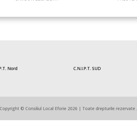
.P.T. Nord
C.N.I.P.T. SUD
Copyright © Consiliul Local Eforie 2026 | Toate drepturile rezervate 