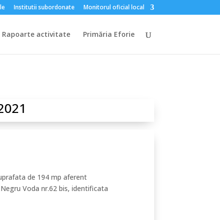
le
Institutii subordonate
Monitorul oficial local
Rapoarte activitate
Primăria Eforie
.2021
 suprafata de 194 mp aferent
r.Negru Voda nr.62 bis, identificata