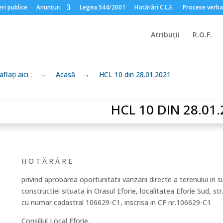
ri publice
Anunțuri
Legea 544/2001
Hotărâri C.L.E.
Procese verba
Atribuții
R.O.F.
flați aici :
→
Acasă
→
HCL 10 din 28.01.2021
HCL 10 DIN 28.01
H O T Ă R Â R E
privind aprobarea oportunitatii vanzarii directe a terenului in
constructiei situata in Orasul Eforie, localitatea Eforie Sud, st
cu numar cadastral 106629-C1, inscrisa in CF nr.106629-C1
Consiliul Local Eforie,