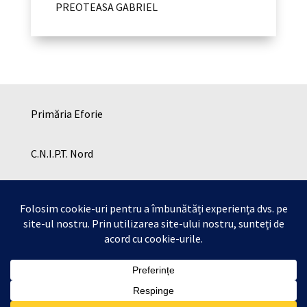
PREOTEASA GABRIEL
Primăria Eforie
C.N.I.P.T. Nord
C.N.I.P.T. SUD
Cresa Eforie
Copyright © Consiliul Local Eforie 2026 | Toate
drepturile rezervate .