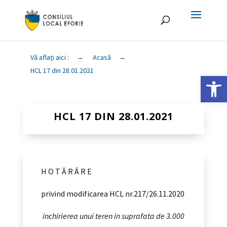
Vă aflați aici :
→
Acasă
→
HCL 17 din 28.01.2021
Deschide ba
HCL 17 DIN 28.01.2021
H O T Ă R Â R E
privind modificarea HCL nr.217/26.11.2020
inchirierea unui teren in suprafata de 3.000