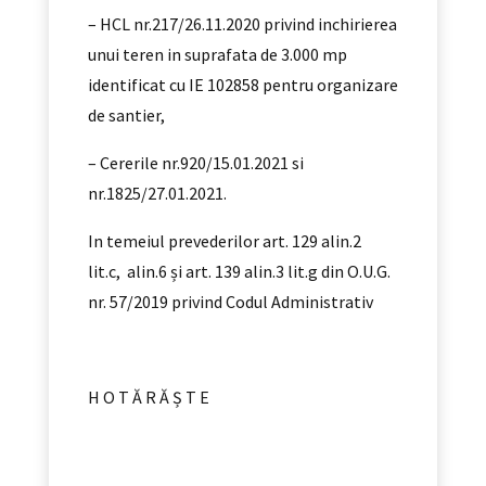
– HCL nr.217/26.11.2020 privind inchirierea
unui teren in suprafata de 3.000 mp
identificat cu IE 102858 pentru organizare
de santier,
– Cererile nr.920/15.01.2021 si
nr.1825/27.01.2021.
In temeiul prevederilor art. 129 alin.2
lit.c, alin.6 și art. 139 alin.3 lit.g din O.U.G.
nr. 57/2019 privind Codul Administrativ
H O T Ă R Ă Ș T E