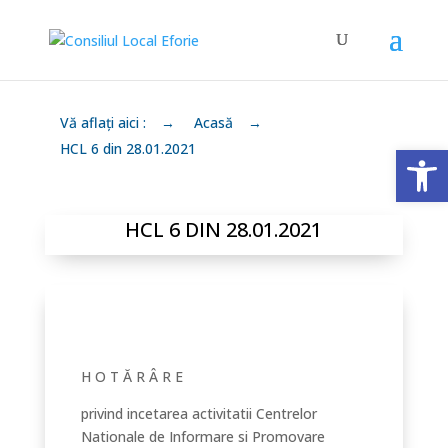
Vă aflați aici :
→
Acasă
→
Deschide 
HCL 6 din 28.01.2021
HCL 6 DIN 28.01.2021
H O T Ă R Â R E
privind incetarea activitatii Centrelor
Nationale de Informare si Promovare