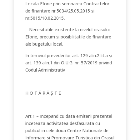
Locala Eforie prin semnarea Contractelor
de finantare nr.5034/25.05.2015 si
nr.5015/10.02.2015,
– Necesitatile existente la nivelul orasului
Eforie, precum si posibilitatile de finantare
ale bugetului local.
In temeiul prevederilor art. 129 alin.2 lit.a și
art. 139 alin.1 din O.U.G. nr. 57/2019 privind
Codul Administrativ
H O T Ă R Ă Ș T E
Art.1 – Incepand cu data emiterii prezentei
inceteaza activitatea desfasurata cu
publicul in cele doua Centre Nationale de
Informare si Promovare Turistica din Orasul