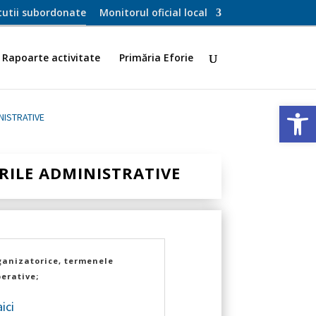
itutii subordonate
Monitorul oficial local
Rapoarte activitate
Primăria Eforie
Deschide ba
NISTRATIVE
ILE ADMINISTRATIVE
ganizatorice, termenele
berative;
ici