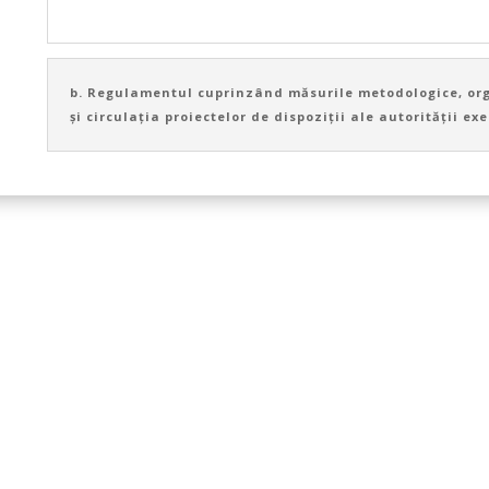
b. Regulamentul cuprinzând măsurile metodologice, or
și circulația proiectelor de dispoziții ale autorității exe