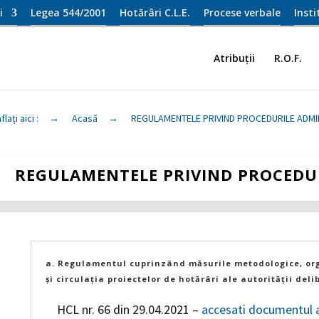
i
Legea 544/2001
Hotărâri C.L.E.
Procese verbale
Inst
Atribuții
R.O.F.
flați aici :
→
Acasă
→
REGULAMENTELE PRIVIND PROCEDURILE ADMI
REGULAMENTELE PRIVIND PROCEDUR
a. Regulamentul cuprinzând măsurile metodologice, or
și circulația proiectelor de hotărâri ale autorității deli
HCL nr. 66 din 29.04.2021 –
accesati documentul a