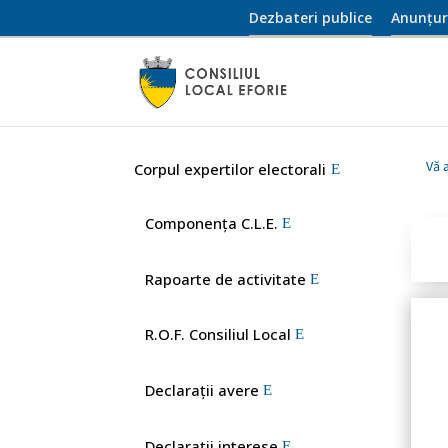
Dezbateri publice
Anunțur
Vă a
Corpul expertilor electorali
Componența C.L.E.
Rapoarte de activitate
R.O.F. Consiliul Local
Declaraţii avere
Declarații interese