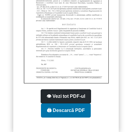
👁️ Vezi tot PDF-ul
🖨️ Descarcă PDF