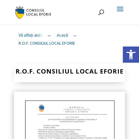
Vă aflați aici :
→
Acasă
→
R.O.F. CONSILIUL LOCAL EFORIE
Deschide ba
R.O.F. CONSILIUL LOCAL EFORIE