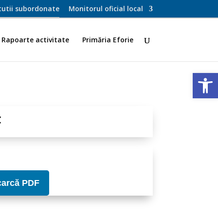
itutii subordonate
Monitorul oficial local
Rapoarte activitate
Primăria Eforie
Deschide ba
C
carcă PDF