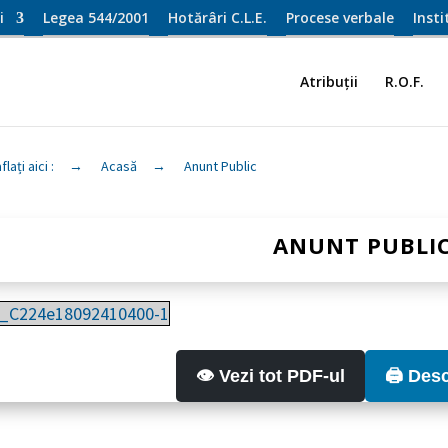
i
Legea 544/2001
Hotărâri C.L.E.
Procese verbale
Inst
Atribuții
R.O.F.
flați aici :
→
Acasă
→
Anunt Public
ANUNT PUBLI
_C224e18092410400-1
👁️ Vezi tot PDF-ul
🖨️ Des