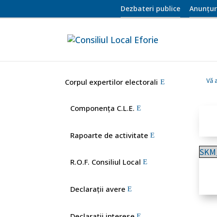
Dezbateri publice
Anunțur
Vă a
Corpul expertilor electorali
Componența C.L.E.
Rapoarte de activitate
SKM
R.O.F. Consiliul Local
Declaraţii avere
Declarații interese