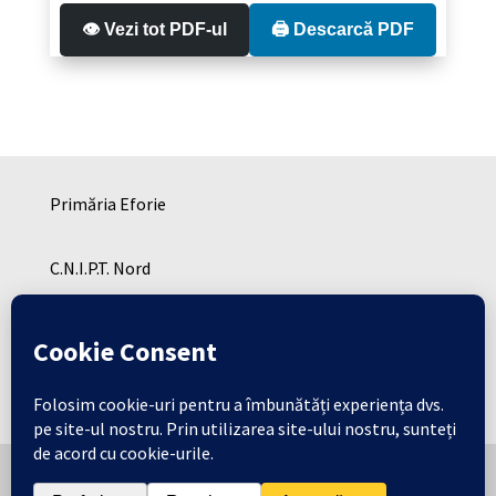
👁️ Vezi tot PDF-ul
🖨️ Descarcă PDF
Primăria Eforie
C.N.I.P.T. Nord
C.N.I.P.T. SUD
Cresa Eforie
Copyright © Consiliul Local Eforie 2026 | Toate