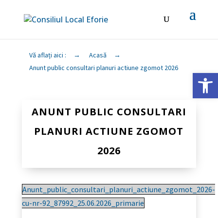
Vă aflați aici :
→
Acasă
→
Anunt public consultari planuri actiune zgomot 2026
Deschide ba
ANUNT PUBLIC CONSULTARI
PLANURI ACTIUNE ZGOMOT
2026
Anunt_public_consultari_planuri_actiune_zgomot_2026-
cu-nr-92_87992_25.06.2026_primarie