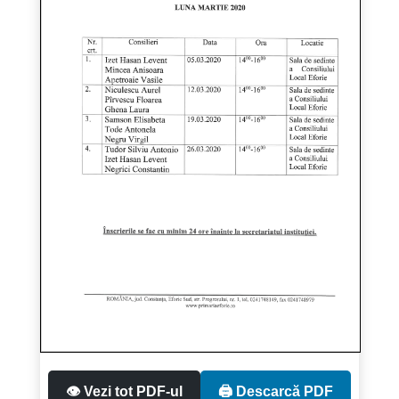
👁️ Vezi tot PDF-ul
🖨️ Descarcă PDF