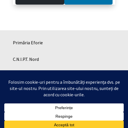
Primăria Eforie
C.N.I.P.T. Nord
C.N.I.P.T. SUD
Cresa Eforie
Copyright © Consiliul Local Eforie 2026 | Toate
drepturile rezervate .