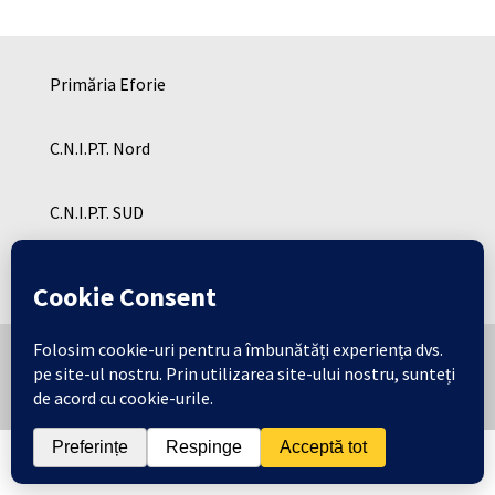
Primăria Eforie
C.N.I.P.T. Nord
C.N.I.P.T. SUD
Cresa Eforie
Copyright © Consiliul Local Eforie 2026 | Toate
drepturile rezervate .