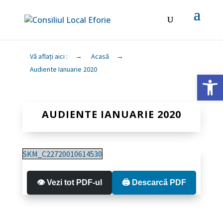
Vă aflați aici :
→
Acasă
→
Audiente Ianuarie 2020
Deschide ba
AUDIENTE IANUARIE 2020
SKM_C22720010614530
👁️ Vezi tot PDF-ul
🖨️ Descarcă PDF