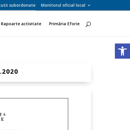
itutii subordonate
Monitorul oficial local
Rapoarte activitate
Primăria Eforie
Deschide ba
.2020