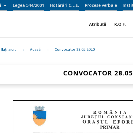
i
Legea 544/2001
Hotărâri C.L.E.
Procese verbale
Inst
Atribuții
R.O.F.
flați aici :
→
Acasă
→
Convocator 28.05.2020
CONVOCATOR 28.05