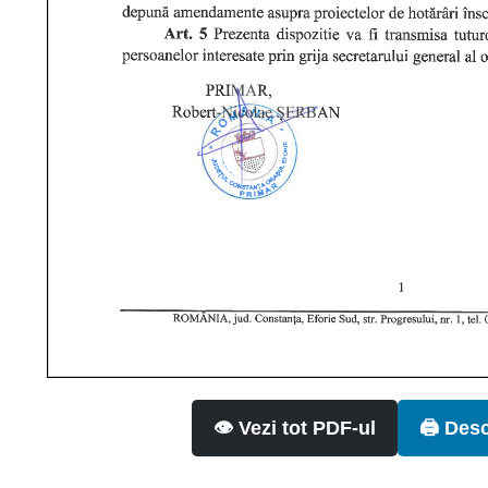
👁️ Vezi tot PDF-ul
🖨️ Des