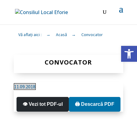
Vă aflați aici :
→
Acasă
→
Convocator
Deschide ba
CONVOCATOR
11.09.2018
👁️ Vezi tot PDF-ul
🖨️ Descarcă PDF