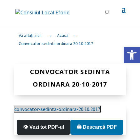
Vă aflați aici :
→
Acasă
→
Convocator sedinta ordinara 20-10-2017
Deschide ba
CONVOCATOR SEDINTA
ORDINARA 20-10-2017
convocator-sedinta-ordinara-20.10.2017
👁️ Vezi tot PDF-ul
🖨️ Descarcă PDF