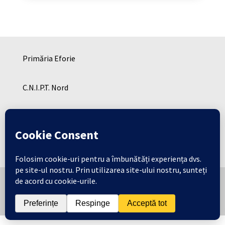
Primăria Eforie
C.N.I.P.T. Nord
C.N.I.P.T. SUD
Cresa Eforie
Copyright © Consiliul Local Eforie 2026 | Toate
drepturile rezervate .