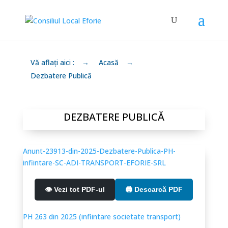
Vă aflați aici :
→
Acasă
→
Dezbatere Publică
DEZBATERE PUBLICĂ
Anunt-23913-din-2025-Dezbatere-Publica-PH-
infiintare-SC-ADI-TRANSPORT-EFORIE-SRL
👁️ Vezi tot PDF-ul
🖨️ Descarcă PDF
PH 263 din 2025 (infiintare societate transport)