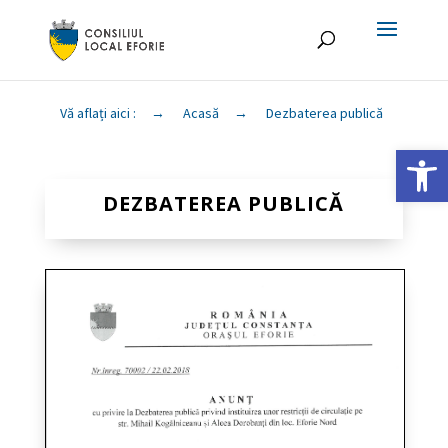
Vă aflați aici :
→
Acasă
→
Dezbaterea publică
Deschide ba
DEZBATEREA PUBLICĂ