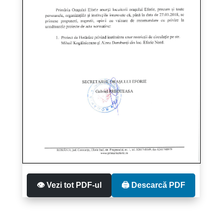
👁️ Vezi tot PDF-ul
🖨️ Descarcă PDF