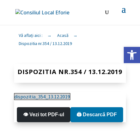
Vă aflați aici :
→
Acasă
→
Dispozitia nr.354 / 13.12.2019
Deschide ba
DISPOZITIA NR.354 / 13.12.2019
dispozitia_354_13.12.2019
👁️ Vezi tot PDF-ul
🖨️ Descarcă PDF