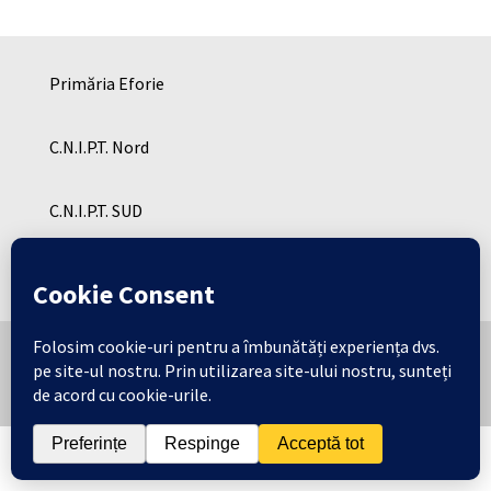
Primăria Eforie
C.N.I.P.T. Nord
C.N.I.P.T. SUD
Cresa Eforie
Copyright © Consiliul Local Eforie 2026 | Toate
drepturile rezervate .