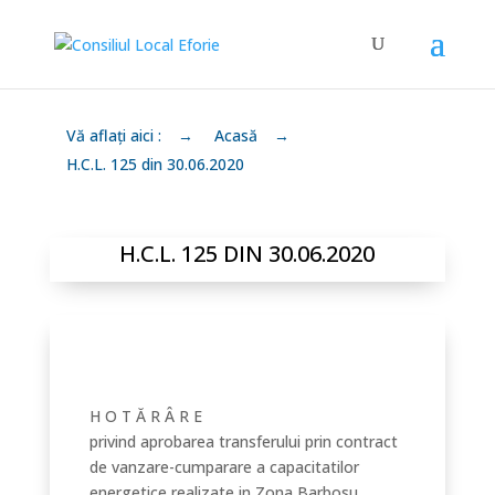
Vă aflați aici :
→
Acasă
→
H.C.L. 125 din 30.06.2020
H.C.L. 125 DIN 30.06.2020
H O T Ă R Â R E
privind aprobarea transferului prin contract
de vanzare-cumparare a capacitatilor
energetice realizate in Zona Barbosu,