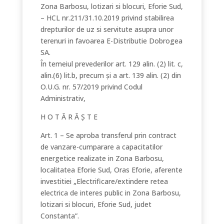
Zona Barbosu, lotizari si blocuri, Eforie Sud,
– HCL nr.211/31.10.2019 privind stabilirea
drepturilor de uz si servitute asupra unor
terenuri in favoarea E-Distributie Dobrogea
SA.
În temeiul prevederilor art. 129 alin. (2) lit. c,
alin.(6) lit.b, precum și a art. 139 alin. (2) din
O.U.G. nr. 57/2019 privind Codul
Administrativ,
H O T Ă R Ă Ș T E
Art. 1 – Se aproba transferul prin contract
de vanzare-cumparare a capacitatilor
energetice realizate in Zona Barbosu,
localitatea Eforie Sud, Oras Eforie, aferente
investitiei „Electrificare/extindere retea
electrica de interes public in Zona Barbosu,
lotizari si blocuri, Eforie Sud, judet
Constanta”.