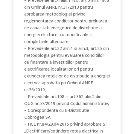
– Prevederile art.4 alin.1 lit.b, art.5 alin.1 lit a
din Ordinul ANRE nr.31/2013 pentru
aprobarea metodologiei privind
reglementarea conditiilor pentru preluarea
de capacitati energetice de distributie a
energiei electrice, cu modificarile si
completarile ulterioare,
– Prevederile art.22 alin.1 si alin.3, art.25 din
metodologia pentru evaluarea conditiilor
de finantare a investitiilor pentru
electrificarea localitatilor ori pentru
extinderea retelelor de distributie a energiei
electrice aprobata pri Ordinul ANRE
nr.36/2019,
– Prevederile art.108 si art.362 alin.2 din
OUG nr.57/2019 privind Codul administrativ,
– Corespondenta cu E-Distributie
Dobrogea SA,
– HCL nr.84/28.04.2015 privind aprobare SF
„Electrificare/extindere retea electrica in