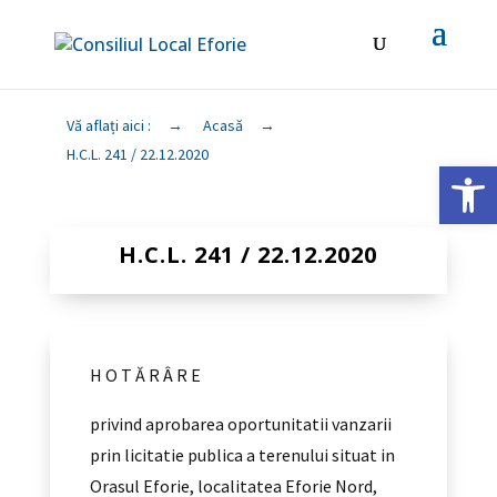
Vă aflați aici :
→
Acasă
→
H.C.L. 241 / 22.12.2020
Deschide ba
H.C.L. 241 / 22.12.2020
H O T Ă R Â R E
privind aprobarea oportunitatii vanzarii
prin licitatie publica a terenului situat in
Orasul Eforie, localitatea Eforie Nord,