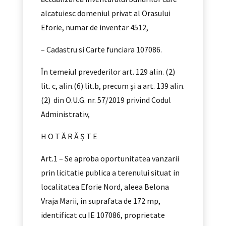
alcatuiesc domeniul privat al Orasului
Eforie, numar de inventar 4512,
– Cadastru si Carte funciara 107086.
În temeiul prevederilor art. 129 alin. (2)
lit. c, alin.(6) lit.b, precum și a art. 139 alin.
(2) din O.U.G. nr. 57/2019 privind Codul
Administrativ,
H O T Ă R Ă Ș T E
Art.1 – Se aproba oportunitatea vanzarii
prin licitatie publica a terenului situat in
localitatea Eforie Nord, aleea Belona
Vraja Marii, in suprafata de 172 mp,
identificat cu IE 107086, proprietate