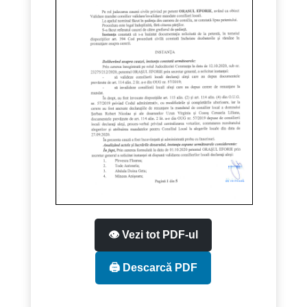
👁️ Vezi tot PDF-ul
🖨️ Descarcă PDF