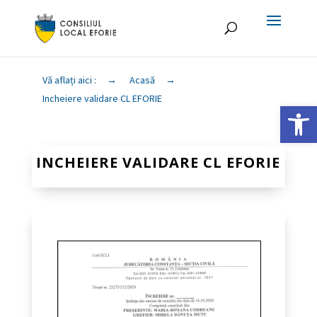
Vă aflați aici :
→
Acasă
→
Incheiere validare CL EFORIE
Deschide ba
INCHEIERE VALIDARE CL EFORIE