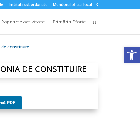
le
Institutii subordonate
Monitorul oficial local
Rapoarte activitate
Primăria Eforie
Deschide 
 de constituire
MONIA DE CONSTITUIRE
arcă PDF