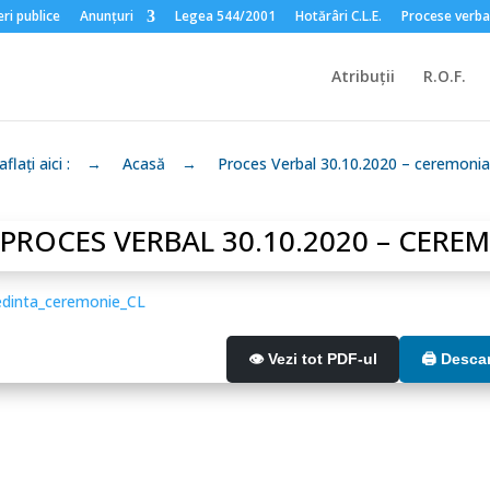
ri publice
Anunțuri
Legea 544/2001
Hotărâri C.L.E.
Procese verba
Atribuții
R.O.F.
flați aici :
→
Acasă
→
Proces Verbal 30.10.2020 – ceremonia
PROCES VERBAL 30.10.2020 – CERE
edinta_ceremonie_CL
👁️ Vezi tot PDF-ul
🖨️ Desc