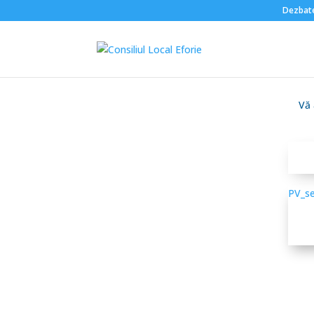
Dezbate
Vă a
Corpul expertilor
electorali
Componența C.L.E.
PV_s
Rapoarte de
activitate
R.O.F. Consiliul