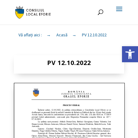
Vă aflați aici :
→
Acasă
→
PV 12.10.2022
Deschide ba
PV 12.10.2022