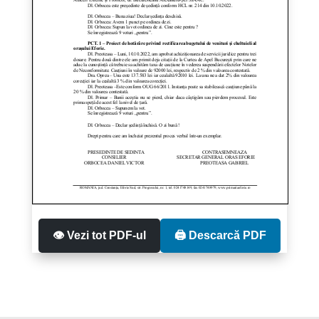
👁️ Vezi tot PDF-ul
🖨️ Descarcă PDF