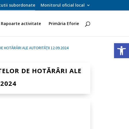
itutii subordonate
Monitorul oficial local
Rapoarte activitate
Primăria Eforie
Deschide ba
E HOTĂRÂRI ALE AUTORITĂȚII 12.09.2024
TELOR DE HOTĂRÂRI ALE
.2024