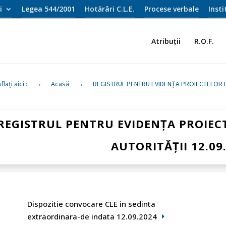
i
Legea 544/2001
Hotărâri C.L.E.
Procese verbale
Inst
Atribuții
R.O.F.
flați aici :
→
Acasă
→
REGISTRUL PENTRU EVIDENȚA PROIECTELOR D
REGISTRUL PENTRU EVIDENȚA PROIEC
AUTORITĂȚII 12.09
Dispozitie convocare CLE in sedinta
extraordinara-de indata 12.09.2024