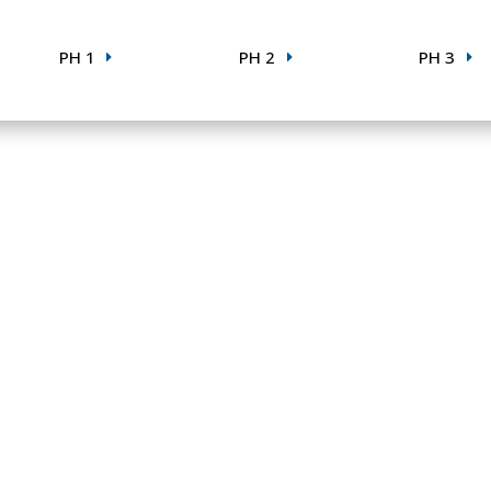
PH 1
PH 2
PH 3