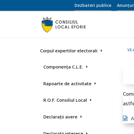
Dezbateri publice
Anunțur
Vă a
Corpul expertilor electorali
Componența C.L.E.
Rapoarte de activitate
Comis
R.O.F. Consiliul Local
astfe
Declaraţii avere
An
Declarații interese