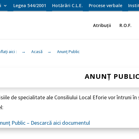
i
Legea 544/2001
Hotărâri C.L.E.
Procese verbale
Inst
Atribuții
R.O.F.
flați aici :
→
Acasă
→
Anunț Public
ANUNȚ PUBLI
iile de specialitate ale Consiliului Local Eforie vor întruni î
l:
unț Public – Descarcă aici documentul