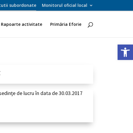
itutii subordonate
Monitorul oficial local
Rapoarte activitate
Primăria Eforie
Deschide ba
C
n sedinţe de lucru în data de 30.03.2017