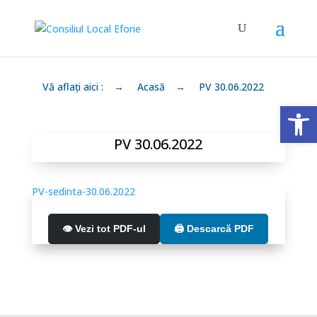
Vă aflați aici :
→
Acasă
→
PV 30.06.2022
Deschide 
PV 30.06.2022
PV-sedinta-30.06.2022
👁️ Vezi tot PDF-ul
🖨️ Descarcă PDF