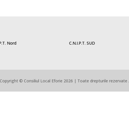
.P.T. Nord
C.N.I.P.T. SUD
Copyright © Consiliul Local Eforie 2026 | Toate drepturile rezervate 