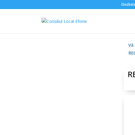
Dezbate
Vă a
Corpul expertilor
RE
electorali
R
Componența C.L.E.
Rapoarte de
activitate
R.O.F. Consiliul