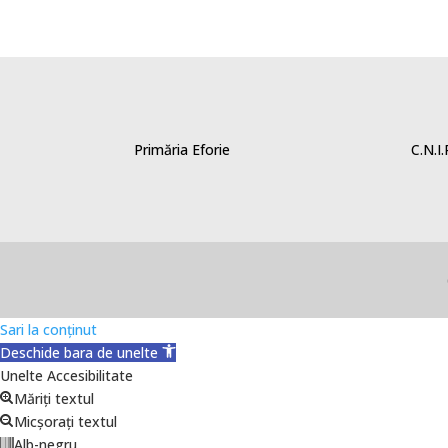
Primăria Eforie
C.N.I
Sari la conținut
Deschide bara de unelte
Unelte Accesibilitate
Măriți textul
Micșorați textul
Alb-negru