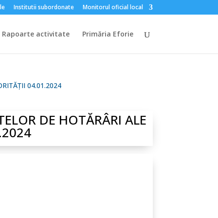
le
Institutii subordonate
Monitorul oficial local
Rapoarte activitate
Primăria Eforie
ITĂȚII 04.01.2024
TELOR DE HOTĂRÂRI ALE
.2024
nara din 04.01.2024