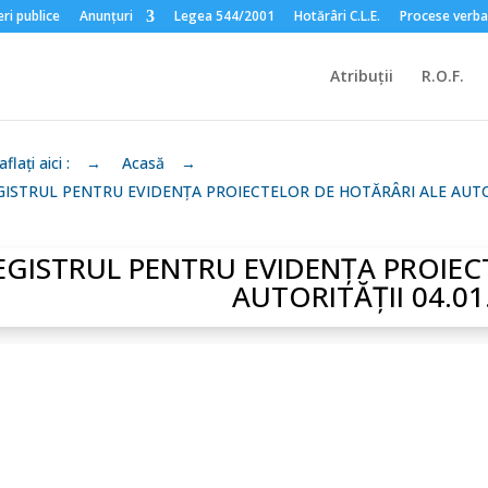
ri publice
Anunțuri
Legea 544/2001
Hotărâri C.L.E.
Procese verba
Atribuții
R.O.F.
flați aici :
→
Acasă
→
GISTRUL PENTRU EVIDENȚA PROIECTELOR DE HOTĂRÂRI ALE AUTOR
EGISTRUL PENTRU EVIDENȚA PROIEC
AUTORITĂȚII 04.01
Dispoziție Convocator sedinta extraordi