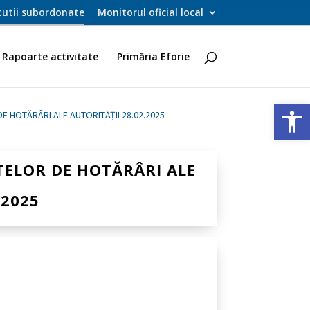
itutii subordonate
Monitorul oficial local
Rapoarte activitate
Primăria Eforie
Deschide ba
E HOTĂRÂRI ALE AUTORITĂȚII 28.02.2025
TELOR DE HOTĂRÂRI ALE
.2025