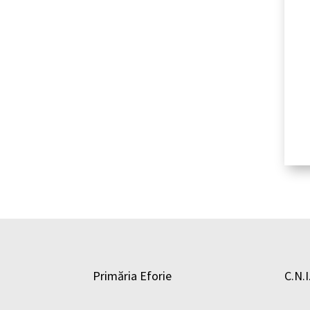
Primăria Eforie
C.N.I