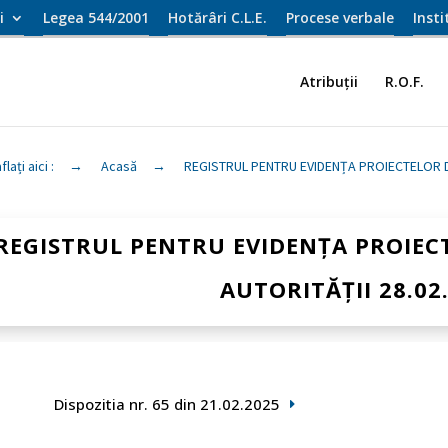
i
Legea 544/2001
Hotărâri C.L.E.
Procese verbale
Inst
Atribuții
R.O.F.
flați aici :
→
Acasă
→
REGISTRUL PENTRU EVIDENȚA PROIECTELOR D
REGISTRUL PENTRU EVIDENȚA PROIEC
AUTORITĂȚII 28.02
Dispozitia nr. 65 din 21.02.2025