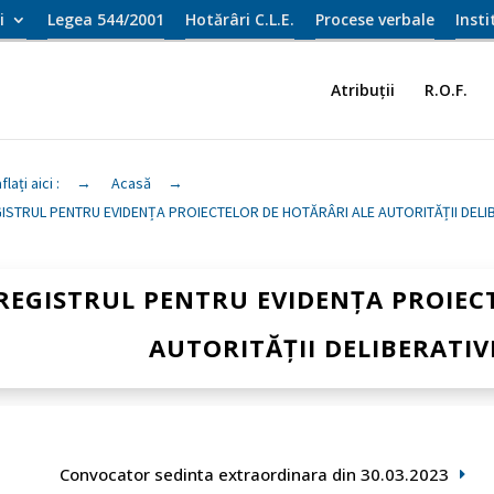
i
Legea 544/2001
Hotărâri C.L.E.
Procese verbale
Inst
Atribuții
R.O.F.
flați aici :
→
Acasă
→
ISTRUL PENTRU EVIDENȚA PROIECTELOR DE HOTĂRÂRI ALE AUTORITĂȚII DELIB
REGISTRUL PENTRU EVIDENȚA PROIEC
AUTORITĂȚII DELIBERATIVE
Convocator sedinta extraordinara din 30.03.2023