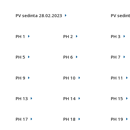
PV sedinta 28.02.2023
PV sedin
PH 1
PH 2
PH 3
PH 5
PH 6
PH 7
PH 9
PH 10
PH 11
PH 13
PH 14
PH 15
PH 17
PH 18
PH 19