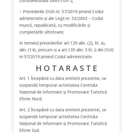
coronavirusului SARS-coV-2;
– Prevederile OUG nr. 57/2019 privind Codul
administativ şi ale Legii nr. 53/2003 – Codul
muncii, republicată, cu modificările şi
completările ulterioare;
In temeiul prevederilor art.129 alin. (2), lit. a),
alin. (14), precum si a art.139 alin. 3 lit. i) din OUG
nr.57/2019 privind Codul administrativ
H O T A R A S T E
Art. 1 Începând cu data emiterii prezentei, se
suspendă temporar activitatea Centrului
Naţional de Informare şi Promovare Turistică
Eforie Nord.
Art. 2 Începând cu data emiterii prezentei, se
suspendă temporar activitatea Centrului
Naţional de Informare şi Promovare Turistică
Eforie Sud.