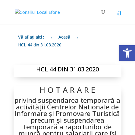
Vă aflați aici :
→
Acasă
→
Deschide 
HCL 44 din 31.03.2020
HCL 44 DIN 31.03.2020
H O T A R A R E
privind suspendarea temporară a
activităţii Centrelor Nationale de
Informare şi Promovare Turistică
precum şi suspendarea
temporară a raporturilor de
muncă pentru salariaţii care îşi