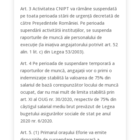
Art. 3 Activitatea CNIPT va rămâne suspendată
pe toata perioada stării de urgenţă decretată de
către Preşedintele României. Pe perioada
supendării activitătii instituţiilor, se suspenda
raporturile de muncă ale personalului de
execuţie (la iniaţiva angajatorului potrivit art. 52
alin. 1 lit. c) din Legea 53/2003).
Art. 4 Pe perioada de suspendare temporară a
raporturilor de muncă, angajaţii vor o primi o
indemnizaţie stabilită la valoarea de 75% din
salariul de bază corespunzător locului de muncă
ocupat, dar nu mai mult de limita stabilită prin
art. XI al OUG nr. 30/2020, respectiv de 75% din
câştigul salarial mediu brut prevăzut de Legea
bugetului asigurărilor sociale de stat pe anul
2020 nr. 6/2020.
Art. 5. (1) Primarul orașului Eforie va emite
dispoziţiile de suspendare temporară a