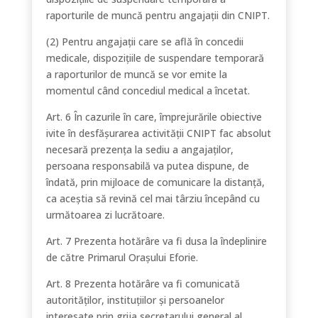
raporturile de muncă pentru angajaţii din CNIPT.
(2) Pentru angajaţii care se află în concedii
medicale, dispozițiile de suspendare temporară
a raporturilor de muncă se vor emite la
momentul când concediul medical a încetat.
Art. 6 În cazurile în care, împrejurările obiective
ivite în desfășurarea activității CNIPT fac absolut
necesară prezența la sediu a angajaților,
persoana responsabilă va putea dispune, de
îndată, prin mijloace de comunicare la distanță,
ca aceștia să revină cel mai târziu începând cu
următoarea zi lucrătoare.
Art. 7 Prezenta hotărâre va fi dusa la îndeplinire
de către Primarul Oraşului Eforie.
Art. 8 Prezenta hotărâre va fi comunicată
autorităților, instituțiilor și persoanelor
interesate prin grija secretarului general al