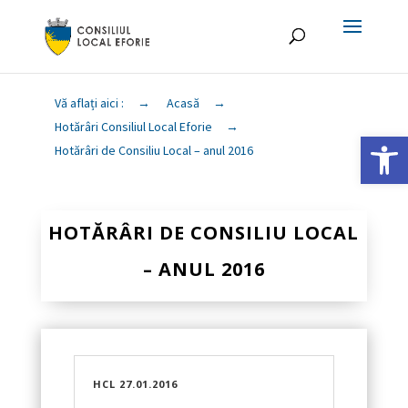
Vă aflați aici :
→
Acasă
→
Hotărâri Consiliul Local Eforie
→
Deschide ba
Hotărâri de Consiliu Local – anul 2016
HOTĂRÂRI DE CONSILIU LOCAL
– ANUL 2016
HCL 27.01.2016