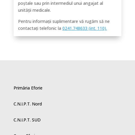
poștale sau prin intermediul unui angajat al
unității medicale.
Pentru informații suplimentare vă rugăm să ne
contactați telefonic la
0241.748633 (int. 110).
Primăria Eforie
C.N.I.P.T. Nord
C.N.I.P.T. SUD