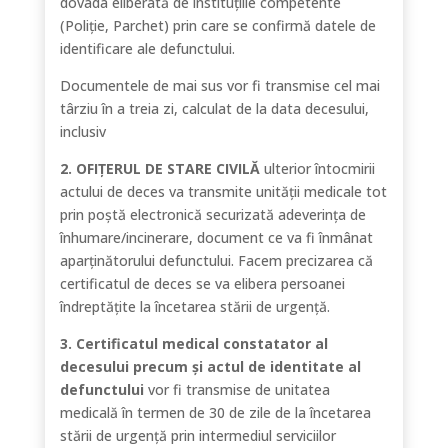
dovada eliberată de instituțiile competente
(Poliție, Parchet) prin care se confirmă datele de
identificare ale defunctului.
Documentele de mai sus vor fi transmise cel mai
târziu în a treia zi, calculat de la data decesului,
inclusiv
2. OFIȚERUL DE STARE CIVILĂ
ulterior întocmirii
actului de deces va transmite unității medicale tot
prin poștă electronică securizată adeverința de
înhumare/incinerare, document ce va fi înmânat
aparținătorului defunctului. Facem precizarea că
certificatul de deces se va elibera persoanei
îndreptățite la încetarea stării de urgență.
3. Certificatul medical constatator al
decesului precum și actul de identitate al
defunctului
vor fi transmise de unitatea
medicală în termen de 30 de zile de la încetarea
stării de urgență prin intermediul serviciilor