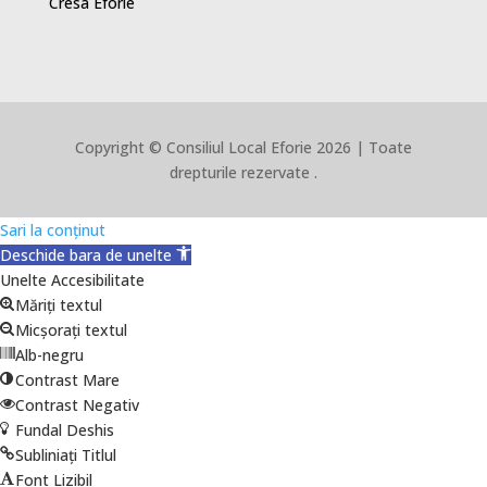
Cresa Eforie
Copyright © Consiliul Local Eforie 2026 | Toate
drepturile rezervate .
Sari la conținut
Deschide bara de unelte
Unelte Accesibilitate
Măriți textul
Micșorați textul
Alb-negru
Contrast Mare
Contrast Negativ
Fundal Deshis
Subliniați Titlul
Font Lizibil